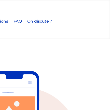
tions
FAQ
On discute ?