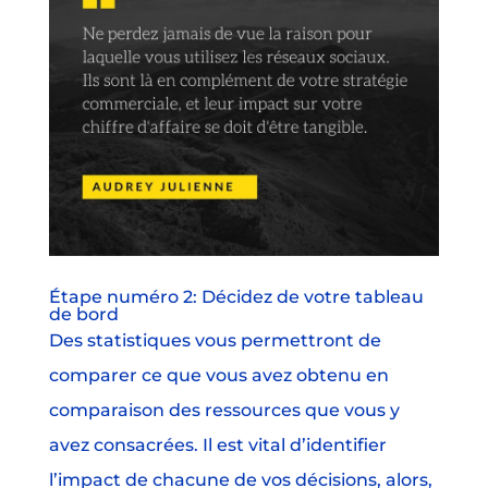
Étape numéro 2: Décidez de votre tableau
de bord
Des statistiques vous permettront de
comparer ce que vous avez obtenu en
comparaison des ressources que vous y
avez consacrées. Il est vital d’identifier
l’impact de chacune de vos décisions, alors,