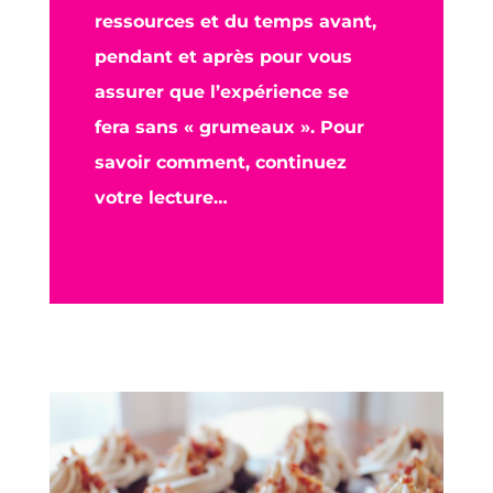
ressources et du temps avant,
pendant et après pour vous
assurer que l’expérience se
fera sans « grumeaux ». Pour
savoir comment, continuez
votre lecture…