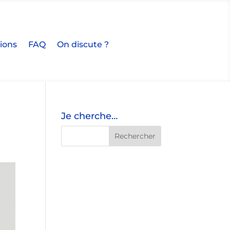
tions
FAQ
On discute ?
Je cherche…