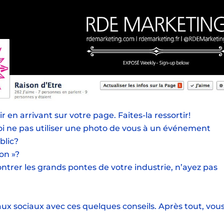
 en arrivant sur votre page. Faites-la ressortir!
oi ne pas utiliser une photo de vous à un événement
blic?
on »?
ontrer les grands pontes de votre industrie, n’ayez pas
ux sociaux avec ces quelques conseils. Après tout, vou