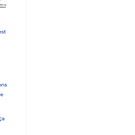
est
e
ons
le
 ça