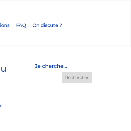
tions
FAQ
On discute ?
Je cherche…
nu
r